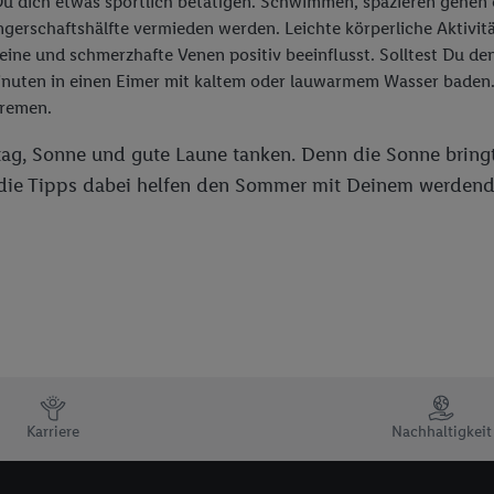
u dich etwas sportlich betätigen. Schwimmen, spazieren gehen o
ngerschaftshälfte vermieden werden. Leichte körperliche Aktivi
ne und schmerzhafte Venen positiv beeinflusst. Solltest Du d
aar Minuten in einen Eimer mit kaltem oder lauwarmem Wasser bade
cremen.
ltag, Sonne und gute Laune tanken. Denn die Sonne bringt
r die Tipps dabei helfen den Sommer mit Deinem werden
Karriere
Nachhaltigkeit