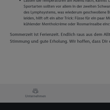
Lassen die Temperaturen am Abend nach, kannst D
Sportarten sollten vor allem in der zweiten Schwa
des Lymphsystems, was wiederum geschwollene Bei
leiden, hilft oft ein alter Trick: Füsse für ein p
kühlender Mentholcrème oder Rosmarinsalbe ein
Sommerzeit ist Ferienzeit. Endlich raus aus dem Al
Stimmung und gute Erholung. Wir hoffen, dass Di
TRUSTBAR
Unternehmen