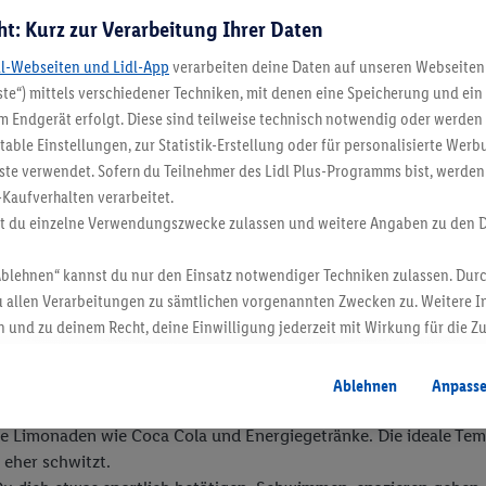
-Strahlung reagierst, ein Lichtschutzfaktor von mindestens 30 
ht: Kurz zur Verarbeitung Ihrer Daten
he mit chemischen Filtern. Einige Frauen neigen zu Pigmentstörun
dl-Webseiten und Lidl-App
verarbeiten deine Daten auf unseren Webseiten
z verwendet werden.
te“) mittels verschiedener Techniken, mit denen eine Speicherung und ein 
f schwere Mahlzeiten haben. Verteile kleinere und nicht ballast
 Endgerät erfolgt. Diese sind teilweise technisch notwendig oder werden 
 mal ein gut gegrilltes Steak erlaubt – «well done» versteht sic
ble Einstellungen, zur Statistik-Erstellung oder für personalisierte Wer
fgrund von Salmonellengefahr vermieden werden.
ste verwendet. Sofern du Teilnehmer des Lidl Plus-Programms bist, werden
icht die Muttermilch, Durst und Hunger des Babies zu befriedigen
-Kaufverhalten verarbeitet.
Wichtig ist, dass die stillende Mutter ebenfalls häufig und ausre
st du einzelne Verwendungszwecke zulassen und weitere Angaben zu den 
al ist klassisches Mineralwasser, es sollte möglichst natriumre
beugen. Das ideale Getränk sollte auch Mineralien wie Calcium
Ablehnen“ kannst du nur den Einsatz notwendiger Techniken zulassen. Durc
eden werden.
 allen Verarbeitungen zu sämtlichen vorgenannten Zwecken zu. Weitere I
hat generell gute Qualität. Es sollte aber nicht als ausschliess
 und zu deinem Recht, deine Einwilligung jederzeit mit Wirkung für die Z
spielsweise mit Apfelmost gemischt wird.
atenschutzbestimmungen
.
Die Impressen findest du hier.
möglichst hochwertige Fruchtsäfte, zuckerarm, mit Wasser oder M
 Zähne angreift. Ebenfalls gut eignen sich Früchte- und Kräutert
Ablehnen
Anpass
 und Himbeerblütentee kann Wehen auslösen.
e Limonaden wie Coca Cola und Energiegetränke. Die ideale Temp
 eher schwitzt.