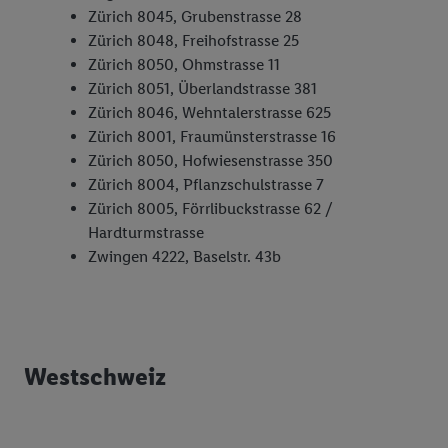
vorgenannten Zwecken zu. Weitere Informationen, auch zur
Zürich 8045, Grubenstrasse 28
Speicherdauer der Daten und zu deinem Recht, deine
Zürich 8048, Freihofstrasse 25
Einwilligung jederzeit mit Wirkung für die Zukunft zu
Zürich 8050, Ohmstrasse 11
widerrufen, findest du in unseren
Datenschutzbestimmungen
.
Zürich 8051, Überlandstrasse 381
Die Impressen findest du hier.
Zürich 8046, Wehntalerstrasse 625
Zürich 8001, Fraumünsterstrasse 16
Zürich 8050, Hofwiesenstrasse 350
Zürich 8004, Pflanzschulstrasse 7
Zürich 8005, Förrlibuckstrasse 62 /
Hardturmstrasse
Zwingen 4222, Baselstr. 43b
Westschweiz