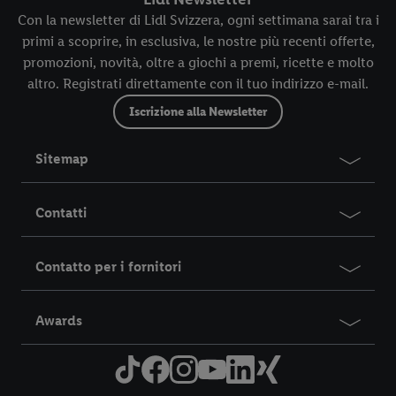
momento con effetto per il futuro.
Le note legali sono
Con la newsletter di Lidl Svizzera, ogni settimana sarai tra i
disponibili qui.
primi a scoprire, in esclusiva, le nostre più recenti offerte,
promozioni, novità, oltre a giochi a premi, ricette e molto
altro. Registrati direttamente con il tuo indirizzo e-mail.
Iscrizione alla Newsletter
Sitemap
Contatti
Contatto per i fornitori
Awards