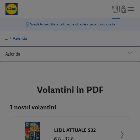
/
Azienda
Azienda
Storia
Principi
Volantini in PDF
Direzione
Compliance
Contatto di riferimento per le richieste dei media
La protezione dei dati personali
I nostri volantini
Sostenibilità
Sicurezza delle informazioni
Cookies
Iscrizione alla Newsletter
Contratto collettivo di lavoro (CCL)
Informativa in materia di protezione dei dati per le nostre
LIDL ATTUALE S32
pagine social media
Filiali e orari di apertura
Servizi
6.8 - 12.8