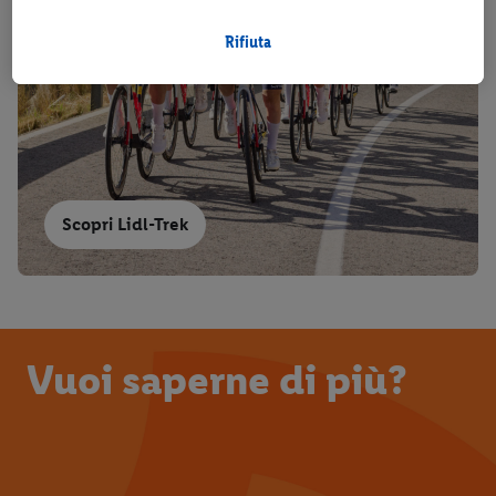
comportamento d’acquisto in filiale.
Selezionando “Personalizza” puoi consentire solo alcune
Rifiuta
finalità d’uso e trovare ulteriori informazioni sui trattamenti di
dati.
Cliccando su “Rifiuta” puoi consentire solo l’impiego di
tecnologie necessarie. Cliccando su “Accetta” acconsenti a tutti
i trattamenti per tutte le finalità sopra menzionate. Nelle nostre
disposizioni sulla protezione dei dati
trovi ulteriori
Scopri Lidl-Trek
informazioni, anche in relazione al periodo di conservazione
dei dati e al tuo diritto di revocare il consenso in qualsiasi
momento con effetto per il futuro.
Le note legali sono
disponibili qui.
Vuoi saperne di più?