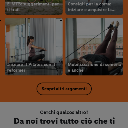
E-MTB: suggerimenti per
Consigli per la corsa:
il trail
iniziare e acquisire la
tecnica giusta
Iniziare il Pilates con il
Mobilizzazione di schiena
reformer
e anche
Scopri altri argomenti
Cerchi qualcos’altro?
Da noi trovi tutto ciò che ti