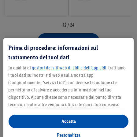
12 / 24
Visualizza altri prodotti
Prima di procedere: informazioni sul
trattamento dei tuoi dati
In qualità di
gestori dei siti web di Lidl e dell’app Lidl
, trattiamo
i tuoi dati sui nostri siti web e sulla nostra app
Hungry for Moments
(congiuntamente: “servizi Lidl”) con diverse tecnologie che
Lidl Trek
permettono di salvare e accedere a informazioni nel tuo
dispositivo. Alcune di esse sono necessarie dal punto di vista
tecnico, mentre altre vengono utilizzate con il tuo consenso
per configurare impostazioni di facile utilizzo, per creare
statistiche o per realizzare pubblicità personalizzate all’interno
Accetta
e all’esterno dei servizi Lidl. Se partecipi al programma Lidl Plus,
per tali finalità vengono trattati anche dati riguardanti il tuo
Personalizza