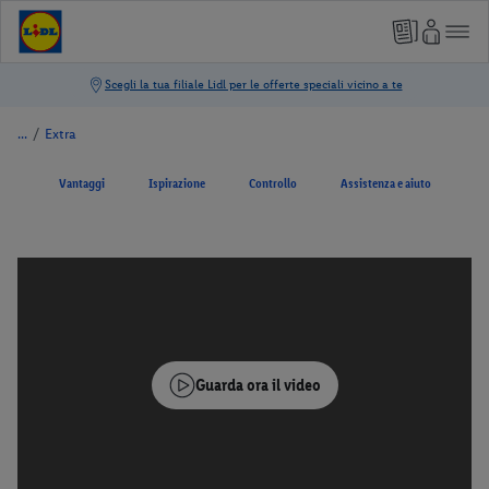
/
Extra
Vantaggi
Ispirazione
Controllo
Assistenza e aiuto
Guarda ora il video