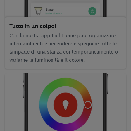
Cliccando su “Rifiuta” puoi consentire solo l’impiego di
tecnologie necessarie. Cliccando su “Accetta” acconsenti a tutti
i trattamenti per tutte le finalità sopra menzionate. Nelle nostre
disposizioni sulla protezione dei dati
trovi ulteriori
Tutto in un colpo!
informazioni, anche in relazione al periodo di conservazione
Con la nostra app Lidl Home puoi organizzare
dei dati e al tuo diritto di revocare il consenso in qualsiasi
interi ambienti e accendere e spegnere tutte le
momento con effetto per il futuro.
Le note legali sono
lampade di una stanza contemporaneamente o
disponibili qui.
variarne la luminosità e il colore.