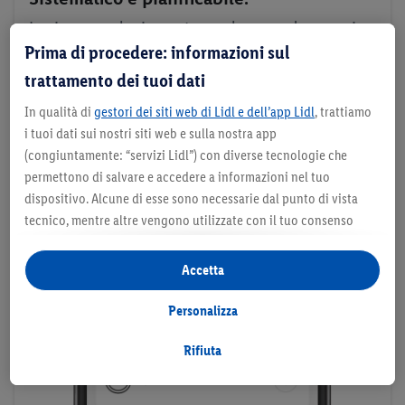
Luci accese, luci spente, anche quando non ci
Prima di procedere: informazioni sul
sei: che si tratti di gestire l'illuminazione
quando sei in vacanza o della luce per svegliarti,
trattamento dei tuoi dati
automatizza la tua illuminazione Smart Home in
In qualità di
gestori dei siti web di Lidl e dell’app Lidl
, trattiamo
base ai tuoi desideri e definisci le tue
i tuoi dati sui nostri siti web e sulla nostra app
impostazioni di routine.
(congiuntamente: “servizi Lidl”) con diverse tecnologie che
permettono di salvare e accedere a informazioni nel tuo
dispositivo. Alcune di esse sono necessarie dal punto di vista
tecnico, mentre altre vengono utilizzate con il tuo consenso
per configurare impostazioni di facile utilizzo, per creare
statistiche o per realizzare pubblicità personalizzate all’interno
Accetta
e all’esterno dei servizi Lidl. Se partecipi al programma Lidl Plus,
per tali finalità vengono trattati anche dati riguardanti il tuo
Personalizza
comportamento d’acquisto in filiale.
Selezionando “Personalizza” puoi consentire solo alcune
Rifiuta
finalità d’uso e trovare ulteriori informazioni sui trattamenti di
dati.