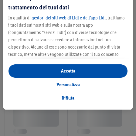
trattamento dei tuoi dati
In qualità di
gestori dei siti web di Lidl e dell’app Lidl
, trattiamo
i tuoi dati sui nostri siti web e sulla nostra app
(congiuntamente: “servizi Lidl”) con diverse tecnologie che
permettono di salvare e accedere a informazioni nel tuo
dispositivo. Alcune di esse sono necessarie dal punto di vista
tecnico, mentre altre vengono utilizzate con il tuo consenso
per configurare impostazioni di facile utilizzo, per creare
statistiche o per realizzare pubblicità personalizzate all’interno
Accetta
e all’esterno dei servizi Lidl. Se partecipi al programma Lidl Plus,
per tali finalità vengono trattati anche dati riguardanti il tuo
Personalizza
comportamento d’acquisto in filiale.
Selezionando “Personalizza” puoi consentire solo alcune
Rifiuta
finalità d’uso e trovare ulteriori informazioni sui trattamenti di
dati.
Cliccando su “Rifiuta” puoi consentire solo l’impiego di
tecnologie necessarie. Cliccando su “Accetta” acconsenti a tutti
i trattamenti per tutte le finalità sopra menzionate. Nelle nostre