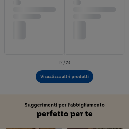
disposizioni sulla protezione dei dati
trovi ulteriori
informazioni, anche in relazione al periodo di conservazione
dei dati e al tuo diritto di revocare il consenso in qualsiasi
momento con effetto per il futuro.
Le note legali sono
disponibili qui.
12 / 23
Visualizza altri prodotti
Suggerimenti per l’abbigliamento
perfetto per te