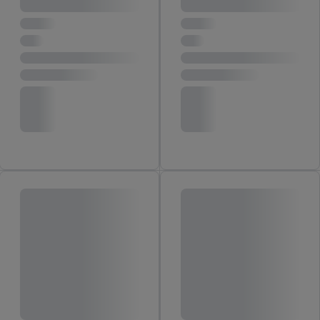
disposizioni sulla protezione dei dati
trovi ulteriori
informazioni, anche in relazione al periodo di conservazione
dei dati e al tuo diritto di revocare il consenso in qualsiasi
momento con effetto per il futuro.
Le note legali sono
disponibili qui.