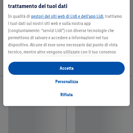
trattamento dei tuoi dati
In qualità di
gestori dei siti web di Lidl e dell’app Lidl
, trattiamo
i tuoi dati sui nostri siti web e sulla nostra app
(congiuntamente: “servizi Lidl”) con diverse tecnologie che
permettono di salvare e accedere a informazioni nel tuo
dispositivo. Alcune di esse sono necessarie dal punto di vista
tecnico, mentre altre vengono utilizzate con il tuo consenso
per configurare impostazioni di facile utilizzo, per creare
statistiche o per realizzare pubblicità personalizzate all’interno
Accetta
e all’esterno dei servizi Lidl. Se partecipi al programma Lidl Plus,
per tali finalità vengono trattati anche dati riguardanti il tuo
Personalizza
comportamento d’acquisto in filiale.
Selezionando “Personalizza” puoi consentire solo alcune
Rifiuta
finalità d’uso e trovare ulteriori informazioni sui trattamenti di
dati.
Cliccando su “Rifiuta” puoi consentire solo l’impiego di
tecnologie necessarie. Cliccando su “Accetta” acconsenti a tutti
i trattamenti per tutte le finalità sopra menzionate. Nelle nostre