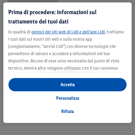
Prima di procedere: informazioni sul
trattamento dei tuoi dati
In qualità di
gestori dei siti web di Lidl e dell’app Lidl
, trattiamo
i tuoi dati sui nostri siti web e sulla nostra app
(congiuntamente: “servizi Lidl”) con diverse tecnologie che
permettono di salvare e accedere a informazioni nel tuo
dispositivo. Alcune di esse sono necessarie dal punto di vista
tecnico, mentre altre vengono utilizzate con il tuo consenso
per configurare impostazioni di facile utilizzo, per creare
statistiche o per realizzare pubblicità personalizzate all’interno
Accetta
e all’esterno dei servizi Lidl. Se partecipi al programma Lidl Plus,
per tali finalità vengono trattati anche dati riguardanti il tuo
Personalizza
1 / 1
comportamento d’acquisto in filiale.
Selezionando “Personalizza” puoi consentire solo alcune
Rifiuta
finalità d’uso e trovare ulteriori informazioni sui trattamenti di
dati.
Cliccando su “Rifiuta” puoi consentire solo l’impiego di