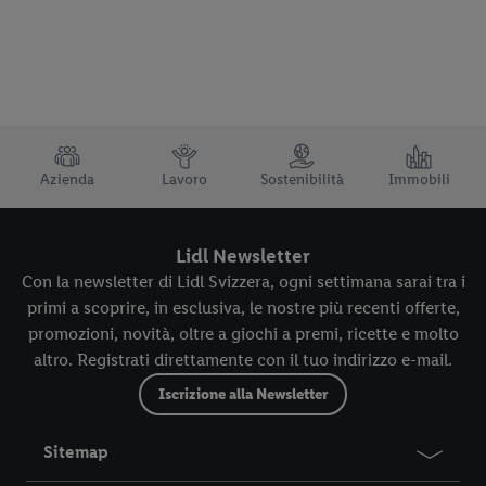
tecnologie necessarie. Cliccando su “Accetta” acconsenti a tutti
i trattamenti per tutte le finalità sopra menzionate. Nelle nostre
disposizioni sulla protezione dei dati
trovi ulteriori
informazioni, anche in relazione al periodo di conservazione
dei dati e al tuo diritto di revocare il consenso in qualsiasi
momento con effetto per il futuro.
Le note legali sono
TRUSTBAR
disponibili qui.
Azienda
Lavoro
Sostenibilità
Immobili
Lidl Newsletter
Con la newsletter di Lidl Svizzera, ogni settimana sarai tra i
primi a scoprire, in esclusiva, le nostre più recenti offerte,
promozioni, novità, oltre a giochi a premi, ricette e molto
altro. Registrati direttamente con il tuo indirizzo e-mail.
Iscrizione alla Newsletter
Sitemap