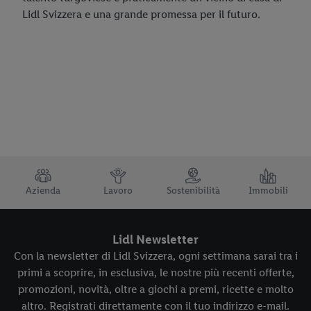
Lidl Svizzera e una grande promessa per il futuro.
TRUSTBAR
Azienda
Lavoro
Sostenibilità
Immobili
Lidl Newsletter
Con la newsletter di Lidl Svizzera, ogni settimana sarai tra i
primi a scoprire, in esclusiva, le nostre più recenti offerte,
promozioni, novità, oltre a giochi a premi, ricette e molto
altro. Registrati direttamente con il tuo indirizzo e-mail.