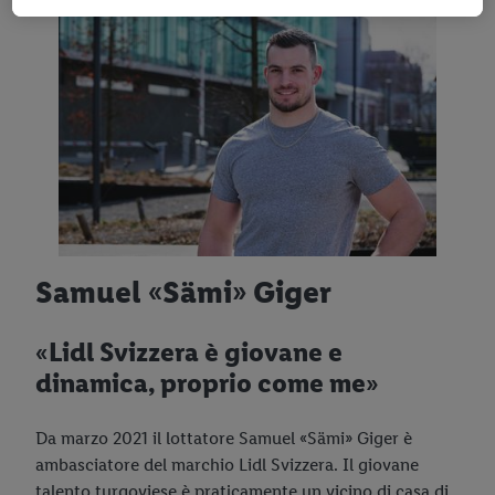
finalità d’uso e trovare ulteriori informazioni sui trattamenti di
dati.
Cliccando su “Rifiuta” puoi consentire solo l’impiego di
tecnologie necessarie. Cliccando su “Accetta” acconsenti a tutti
i trattamenti per tutte le finalità sopra menzionate. Nelle nostre
disposizioni sulla protezione dei dati
trovi ulteriori
informazioni, anche in relazione al periodo di conservazione
dei dati e al tuo diritto di revocare il consenso in qualsiasi
momento con effetto per il futuro.
Le note legali sono
disponibili qui.
Samuel «Sämi» Giger
«Lidl Svizzera è giovane e
dinamica, proprio come me»
Da marzo 2021 il lottatore Samuel «Sämi» Giger è
ambasciatore del marchio Lidl Svizzera. Il giovane
talento turgoviese è praticamente un vicino di casa di