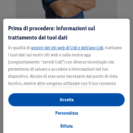
Prima di procedere: informazioni sul
Christian «Chrigu» Stucki
trattamento dei tuoi dati
In qualità di
gestori dei siti web di Lidl e dell’app Lidl
, trattiamo
«Lidl – un pezzo di Svizzera»
i tuoi dati sui nostri siti web e sulla nostra app
(congiuntamente: “servizi Lidl”) con diverse tecnologie che
Il campione di lotta svizzera Christian «Chrigu» Stucki
permettono di salvare e accedere a informazioni nel tuo
dal 2010 è al servizio di Lidl Svizzera. Per Stucki come
dispositivo. Alcune di esse sono necessarie dal punto di vista
per Lidl Svizzera sono molto importanti i valori di base
tecnico, mentre altre vengono utilizzate con il tuo consenso
quali le radici locali, la popolarità e l’equità.
per configurare impostazioni di facile utilizzo, per creare
statistiche o per realizzare pubblicità personalizzate all’interno
Accetta
e all’esterno dei servizi Lidl. Se partecipi al programma Lidl Plus,
per tali finalità vengono trattati anche dati riguardanti il tuo
Personalizza
comportamento d’acquisto in filiale.
Selezionando “Personalizza” puoi consentire solo alcune
Rifiuta