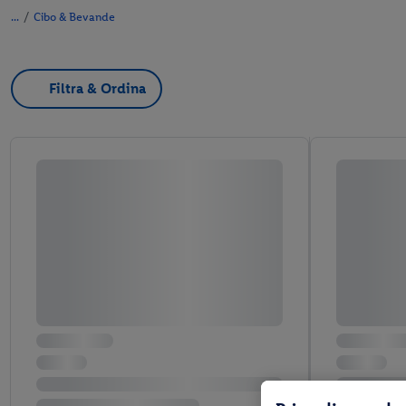
/
Cibo & Bevande
Filtra & Ordina