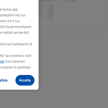
lla nostra app
formazioni nel tuo
zate con il tuo
bblicità personalizzate
no trattati anche dati
ioni sui trattamenti di
ta” acconsenti a tutti
dati
trovi ulteriori
 consenso in qualsiasi
lizza
Accetta