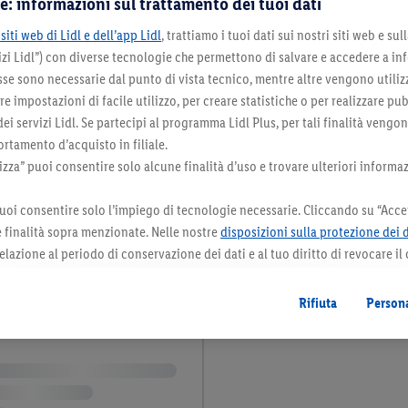
e: informazioni sul trattamento dei tuoi dati
siti web di Lidl e dell’app Lidl
, trattiamo i tuoi dati sui nostri siti web e su
zi Lidl”) con diverse tecnologie che permettono di salvare e accedere a in
sse sono necessarie dal punto di vista tecnico, mentre altre vengono utiliz
 impostazioni di facile utilizzo, per creare statistiche o per realizzare pu
 dei servizi Lidl. Se partecipi al programma Lidl Plus, per tali finalità vengo
rtamento d’acquisto in filiale.
za” puoi consentire solo alcune finalità d’uso e trovare ulteriori informaz
uoi consentire solo l’impiego di tecnologie necessarie. Cliccando su “Accet
le finalità sopra menzionate. Nelle nostre
disposizioni sulla protezione dei 
elazione al periodo di conservazione dei dati e al tuo diritto di revocare il
 il futuro.
Le note legali sono disponibili qui.
Rifiuta
Persona