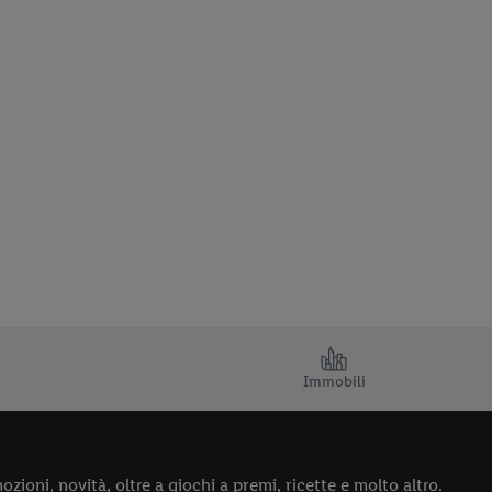
Immobili
ozioni, novità, oltre a giochi a premi, ricette e molto altro.