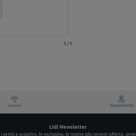
6 / 6
Lavoro
Sostenibilità
Lidl Newsletter
i primi a scoprire, in esclusiva, le nostre più recenti offerte, prom