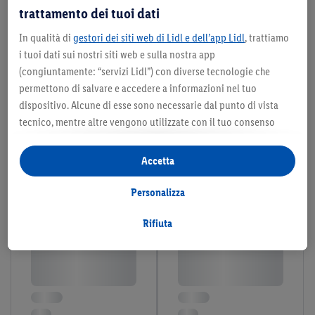
trattamento dei tuoi dati
In qualità di
gestori dei siti web di Lidl e dell’app Lidl
, trattiamo
i tuoi dati sui nostri siti web e sulla nostra app
(congiuntamente: “servizi Lidl”) con diverse tecnologie che
permettono di salvare e accedere a informazioni nel tuo
dispositivo. Alcune di esse sono necessarie dal punto di vista
tecnico, mentre altre vengono utilizzate con il tuo consenso
per configurare impostazioni di facile utilizzo, per creare
statistiche o per realizzare pubblicità personalizzate all’interno
Accetta
e all’esterno dei servizi Lidl. Se partecipi al programma Lidl Plus,
per tali finalità vengono trattati anche dati riguardanti il tuo
Personalizza
comportamento d’acquisto in filiale.
Selezionando “Personalizza” puoi consentire solo alcune
Rifiuta
finalità d’uso e trovare ulteriori informazioni sui trattamenti di
dati.
Cliccando su “Rifiuta” puoi consentire solo l’impiego di
tecnologie necessarie. Cliccando su “Accetta” acconsenti a tutti
i trattamenti per tutte le finalità sopra menzionate. Nelle nostre