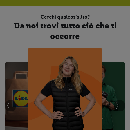
Cerchi qualcos’altro?
Da noi trovi tutto ciò che ti
occorre
Moda e accessori
Cucina e casa
Vivere e arredi