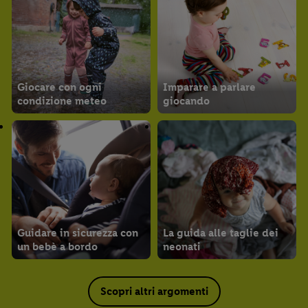
Giocare con ogni
Imparare a parlare
condizione meteo
giocando
Guidare in sicurezza con
La guida alle taglie dei
un bebè a bordo
neonati
Scopri altri argomenti