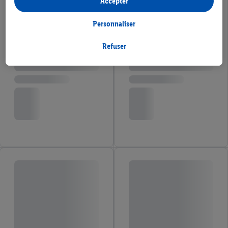
Accepter
l'extérieur des services Lidl. Si tu es membre du programme Lidl
Plus, des données relatives à ton comportement d'achat en
Personnaliser
magasin seront également traitées à ces fins.
Sous « Personnaliser », tu peux autoriser certaines finalités
Refuser
d'utilisation et obtenir plus d'informations sur le traitement des
données.
En cliquant sur « Refuser », tu as la possibilité d’autoriser
uniquement l'utilisation des technologies nécessaires. En
cliquant sur « Accepter », tu consens à tous les traitements pour
l’ensemble des finalités mentionnées ci-dessus. Tu trouveras de
plus amples informations, notamment sur la durée de
conservation des données et sur ton droit de révoquer ton
consentement à tout moment avec effet pour l’avenir, dans
notre
déclaration de confidentialité
.
Pour consulter les
mentions légales, c’est ici.