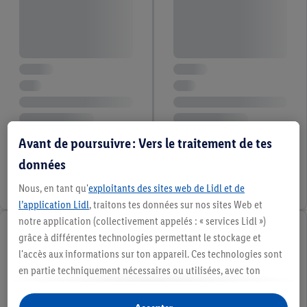
Avant de poursuivre : Vers le traitement de tes
données
Nous, en tant qu'
exploitants des sites web de Lidl et de
l’application Lidl
, traitons tes données sur nos sites Web et
notre application (collectivement appelés : « services Lidl »)
grâce à différentes technologies permettant le stockage et
l'accès aux informations sur ton appareil. Ces technologies sont
en partie techniquement nécessaires ou utilisées, avec ton
consentement, pour des réglages confortables, la création de
statistiques ou la publicité personnalisée à l'intérieur et à