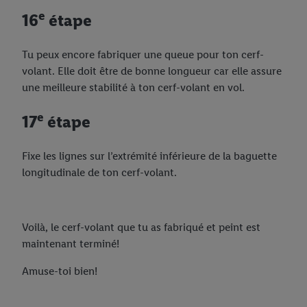
uniquement l'utilisation des technologies nécessaires. En
e
16
étape
cliquant sur « Accepter », tu consens à tous les traitements pour
l’ensemble des finalités mentionnées ci-dessus. Tu trouveras de
Tu peux encore fabriquer une queue pour ton cerf-
plus amples informations, notamment sur la durée de
volant. Elle doit être de bonne longueur car elle assure
conservation des données et sur ton droit de révoquer ton
une meilleure stabilité à ton cerf-volant en vol.
consentement à tout moment avec effet pour l’avenir, dans
notre
déclaration de confidentialité
.
Pour consulter les
e
17
étape
mentions légales, c’est ici.
Fixe les lignes sur l’extrémité inférieure de la baguette
longitudinale de ton cerf-volant.
Voilà, le cerf-volant que tu as fabriqué et peint est
maintenant terminé!
Amuse-toi bien!