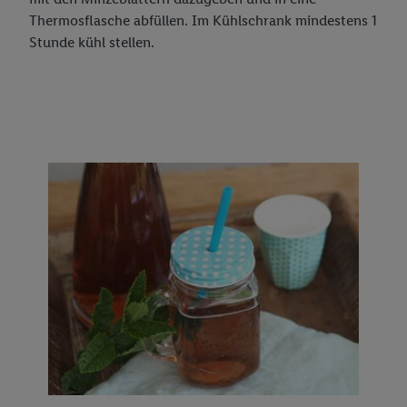
Durch einen Klick auf „Ablehnen“ kannst du nur den Einsatz
Thermosflasche abfüllen. Im Kühlschrank mindestens 1
notwendiger Techniken zulassen. Durch einen Klick auf
Stunde kühl stellen.
„Zustimmen“ stimmst du allen Verarbeitungen zu sämtlichen
vorgenannten Zwecken zu. Weitere Informationen, auch zur
Speicherdauer der Daten und zu deinem Recht, deine
Einwilligung jederzeit mit Wirkung für die Zukunft zu
widerrufen, findest du in unseren
Datenschutzbestimmungen
.
Die Impressen findest du hier.