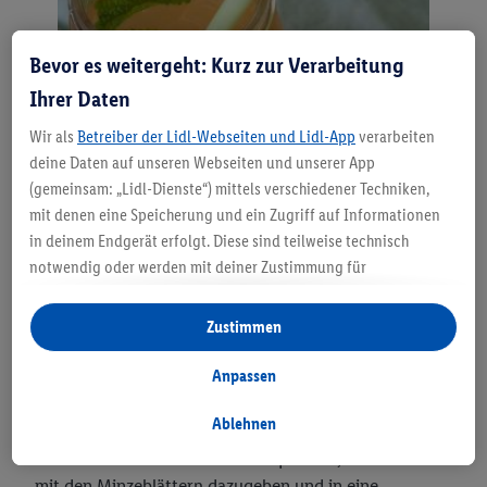
Bevor es weitergeht: Kurz zur Verarbeitung
Ihrer Daten
Wir als
Betreiber der Lidl-Webseiten und Lidl-App
verarbeiten
deine Daten auf unseren Webseiten und unserer App
(gemeinsam: „Lidl-Dienste“) mittels verschiedener Techniken,
Selbstgemachter Eistee
mit denen eine Speicherung und ein Zugriff auf Informationen
1 Liter Wasser
in deinem Endgerät erfolgt. Diese sind teilweise technisch
Haustee, Bergkräutertee oder Kräutertee
notwendig oder werden mit deiner Zustimmung für
1 Zitrone
komfortable Einstellungen, zur Statistik-Erstellung oder für
3 EL Xylit oder Honig
personalisierte Werbung innerhalb und außerhalb der Lidl-
Zustimmen
Einige frische Pfefferminzblätter (Alternativ: 1
Dienste verwendet. Sofern du Teilnehmer des Lidl Plus-
Beutel Pfefferminztee)
Programms bist, werden für diese Zwecke auch Daten aus
Anpassen
deinem Filial-Kaufverhalten verarbeitet.
Das Wasser aufkochen und den Tee 5 Minuten ziehen
Unter „Anpassen“ kannst du einzelne Verwendungszwecke
Ablehnen
lassen. Den Honig dazugeben, gut umrühren und
zulassen und weitere Angaben zu den Datenverarbeitungen
abkühlen lassen. Die Zitrone auspressen, zusammen
finden.
mit den Minzeblättern dazugeben und in eine