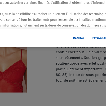
tu peux autoriser certaines finalités d'utilisation et obtenir plus d'informat
ent
r », tu as la possibilité d’autoriser uniquement l'utilisation des technologi
», tu consens à tous les traitements pour l’ensemble des finalités mentionn
Comment trouve
s informations, notamment sur la durée de conservation des données et su
ent à tout moment avec effet pour l’avenir, dans notre
déclaration de con
:
gales, c’est ici.
Refuser
Personnal
Une fois que vous avez trouvé v
choisir chez nous. Cela vaut p
sous-vêtements. Soutien-gorg
soutien-gorge avec effet push-
particulièrement importante. Po
80, 85), le tour de sous-poitrin
tour de poitrine est également