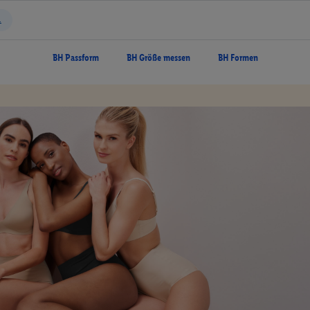
BH Passform
BH Größe messen
BH Formen