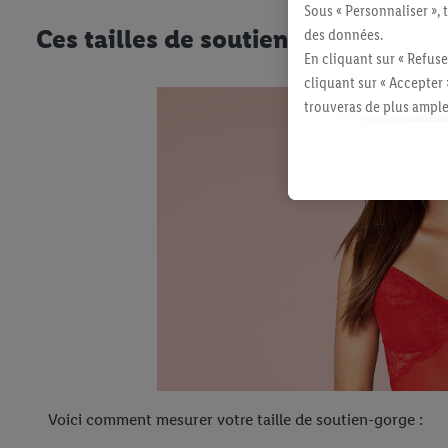
Sous « Personnaliser », 
Ces tailles de soutien-gorge exist
des données.
En cliquant sur « Refuse
cliquant sur « Accepter 
trouveras de plus ample
révoquer ton consentem
consulter les mentions lé
Voici comment mesurer votre taille de soutien-gorge :