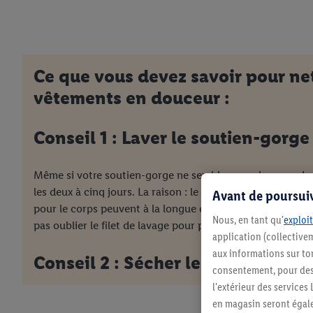
Ce que vous devez savoir pour ne
vêtements en douceur :
Conseil 1 : Laver le soutien-gorge
Même si votre soutien-gorge ne semble pas sale, vous dev
les deux à cinq jours. La raison : le sébum de la peau, les 
Avant de poursuiv
pour le corps peuvent à la longue endommager le tissu du
Nous, en tant qu'
exploit
pas oublier le filet de lavage pour protéger le soutien-go
application (collectivem
aux informations sur to
Conseil 2 : Sécher le soutien-gor
consentement, pour des r
l'extérieur des service
en magasin seront égale