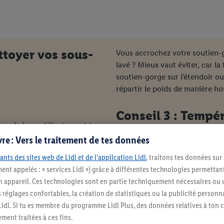
ttoyer vos sous-
Vous accrochez votre soutien-go
lavé ? Mieux vaut éviter, car la
soutien-gorge sur l'étendoir ou
répartir le poids de manière 
Conseil 3 : Tempé
rez le laver délicatement tous
résidus de parfum ou la lotion
re : Vers le traitement de tes données
Veillez toujours à respecter le
 soutien-gorge. Attention : ne
soutiens-gorge, par exemple, u
ants des sites web de Lidl et de l’application Lidl
, traitons tes données sur
rge pendant le lavage !
lessives sont également adapté
ent appelés : « services Lidl ») grâce à différentes technologies permettant
n appareil. Ces technologies sont en partie techniquement nécessaires ou u
ge
églages confortables, la création de statistiques ou la publicité personnali
s Lidl. Si tu es membre du programme Lidl Plus, des données relatives à to
ment traitées à ces fins.