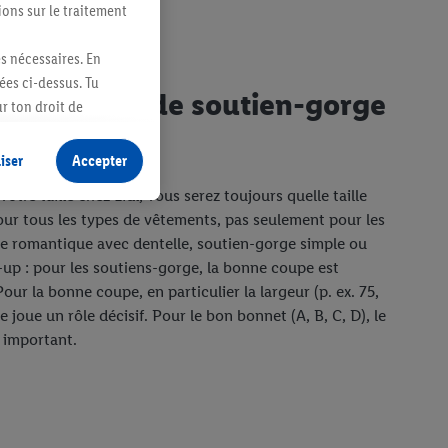
ions sur le traitement
es nécessaires. En
ées ci-dessus. Tu
r sa taille de soutien-gorge
r ton droit de
fidentialité
.
Pour
iser
Accepter
otre taille chez Lidl, vous serez toujours quelle taille
our tous les types de vêtements, pas seulement pour les
e romantique avec dentelle, soutien-gorge simple ou
up : pour les soutiens-gorge, la bonne coupe est
ur la bonne coupe, en particulier la largeur (p. ex. 75,
e joue un rôle décisif. Pour le bon bonnet (A, B, C, D), le
 important.