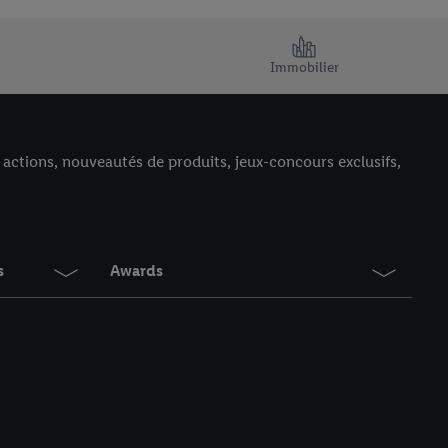
Immobilier
, actions, nouveautés de produits, jeux-concours exclusifs,
Armoire à chaussures et accessoires
pratiques pour tous les jours
À découvrir maintenant
s
Awards