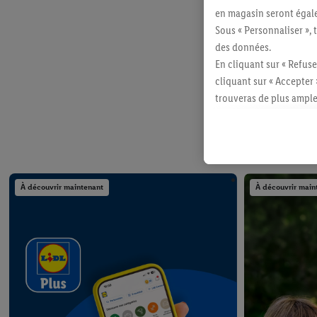
en magasin seront égale
Sous « Personnaliser », 
des données.
C
En cliquant sur « Refuse
cliquant sur « Accepter 
trouveras de plus ample
révoquer ton consentem
consulter les mentions lé
À découvrir maintenant
À découvrir main