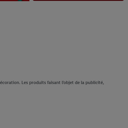
Dès jeudi 6.8.
vaut le coup.
oration. Les produits faisant l'objet de la publicité,
La qualité vraie. Le goût à l’état pur.
Dès jeudi 6.8.