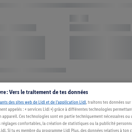
re : Vers le traitement de tes données
ants des sites web de Lidl et de l’application Lidl
, traitons tes données sur
ent appelés : « services Lidl ») grâce à différentes technologies permettant
n appareil. Ces technologies sont en partie techniquement nécessaires ou u
églages confortables, la création de statistiques ou la publicité personnali
s Lidl. Si tu es membre du programme Lidl Plus, des données relatives à to