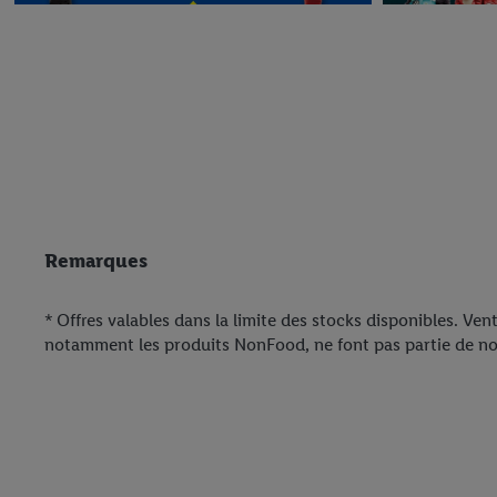
PAW Patrol
Dès jeudi 6.8.
Remarques
Nouveau dans notre assortiment
Dès jeudi 6.8.
* Offres valables dans la limite des stocks disponibles. Ven
notamment les produits NonFood, ne font pas partie de no