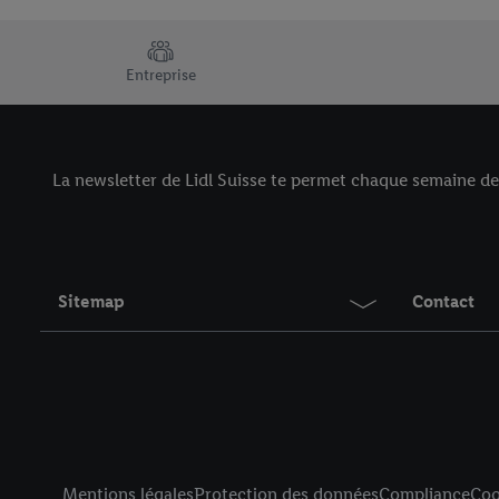
Fleurs coloré
TRUSTBAR
Entreprise
Dès jeudi 6.8.
Jouets et meubles pour enfants
La newsletter de Lidl Suisse te permet chaque semaine de d
À découvrir maintenant
Sitemap
Contact
Produits Vil
D’économies mai
Title
Mentions légales
Protection des données
Compliance
Coo