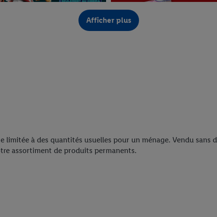
Afficher plus
Payer moins au quotidien, ça 
Dès jeudi 6.8.
te limitée à des quantités usuelles pour un ménage. Vendu sans déc
tre assortiment de produits permanents.