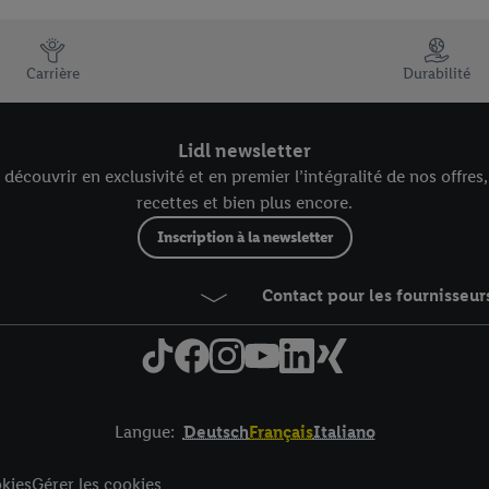
es et succulentes
Carrière
Durabilité
CRIVIT – Find your move
Lidl newsletter
écouvrir en exclusivité et en premier l’intégralité de nos offres
Dès jeudi 6.8.
recettes et bien plus encore.
Inscription à la newsletter
Contact pour les fournisseur
eda® pour une maison propre
Langue:
Deutsch
Français
Italiano
ntenant
kies
Gérer les cookies