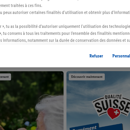
ment traitées à ces fins.
tu peux autoriser certaines finalités d'utilisation et obtenir plus d'informat
onsulter le solde de bons d’acha
r », tu as la possibilité d’autoriser uniquement l'utilisation des technologi
», tu consens à tous les traitements pour l’ensemble des finalités mentionn
s informations, notamment sur la durée de conservation des données et su
ent à tout moment avec effet pour l’avenir, dans notre
déclaration de con
gales, c’est ici.
Offres du moment
Prochainement
Refuser
Personnal
tenant
Découvrir maintenant