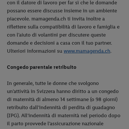
con il datore di lavoro per far sì che le domande
informazioni, anche in relazione al periodo di conservazione
possano essere discusse insieme in un ambiente
dei dati e al tuo diritto di revocare il consenso in qualsiasi
piacevole. mamagenda.ch ti invita inoltre a
momento con effetto per il futuro.
Le note legali sono
riflettere sulla compatibilità di lavoro e famiglia e
disponibili qui.
con l’aiuto di volantini per discutere queste
domande e decisioni a casa con il tuo partner.
Ulteriori informazioni su
www.mamagenda.ch
.
Congedo parentale retribuito
In generale, tutte le donne che svolgono
un’attività in Svizzera hanno diritto a un congedo
di maternità di almeno 14 settimane (o 98 giorni)
retribuito dall’indennità di perdita di guadagno
(IPG). All’indennità di maternità nel periodo dopo
il parto provvede l’assicurazione nazionale