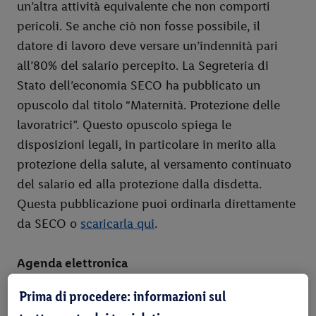
un’altra attività equivalente che non comporti
pericoli. Se anche ciò non fosse possibile, il
datore di lavoro deve versare un’indennità pari
all’80% del salario percepito. La Segreteria di
Stato dell’economia SECO ha pubblicato un
opuscolo dal titolo “Maternità. Protezione delle
lavoratrici”. Questo opuscolo spiega le
disposizioni legali, in particolare in merito alla
protezione della salute, al versamento continuato
del salario ed alla protezione dalla disdetta.
Questa pubblicazione puoi ordinarla direttamente
da SECO o
scaricarla qui
.
Agenda elettronica
Prima di procedere: informazioni sul
Non appena si scopre di essere incinta, emergono