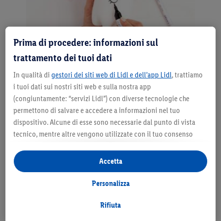
Prima di procedere: informazioni sul
trattamento dei tuoi dati
In qualità di
gestori dei siti web di Lidl e dell’app Lidl
, trattiamo
Fase 3
i tuoi dati sui nostri siti web e sulla nostra app
(congiuntamente: “servizi Lidl”) con diverse tecnologie che
Con un marcatore indelebile disegna il muso del
permettono di salvare e accedere a informazioni nel tuo
coniglietto; per completarlo puoi utilizzare degli
dispositivo. Alcune di esse sono necessarie dal punto di vista
occhietti finti. Per realizzare le morbide zampette del
tecnico, mentre altre vengono utilizzate con il tuo consenso
coniglio puoi incollare dei pon-pon sulle protuberanze
per configurare impostazioni di facile utilizzo, per creare
tonde del fondo della bottiglia in PET. Puoi aggiungere
statistiche o per realizzare pubblicità personalizzate all’interno
anche un pon-pon sul retro per ricreare la coda del
Accetta
e all’esterno dei servizi Lidl. Se partecipi al programma Lidl Plus,
coniglietto e ottenere un risultato dolcissimo.
per tali finalità vengono trattati anche dati riguardanti il tuo
Personalizza
comportamento d’acquisto in filiale.
Selezionando “Personalizza” puoi consentire solo alcune
Rifiuta
finalità d’uso e trovare ulteriori informazioni sui trattamenti di