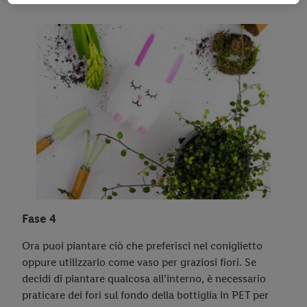
dati.
Cliccando su “Rifiuta” puoi consentire solo l’impiego di
tecnologie necessarie. Cliccando su “Accetta” acconsenti a tutti
i trattamenti per tutte le finalità sopra menzionate. Nelle nostre
disposizioni sulla protezione dei dati
trovi ulteriori
informazioni, anche in relazione al periodo di conservazione
dei dati e al tuo diritto di revocare il consenso in qualsiasi
momento con effetto per il futuro.
Le note legali sono
disponibili qui.
Fase 4
Ora puoi piantare ciò che preferisci nel coniglietto
oppure utilizzarlo come vaso per graziosi fiori. Se
decidi di piantare qualcosa all’interno, è necessario
praticare dei fori sul fondo della bottiglia in PET per