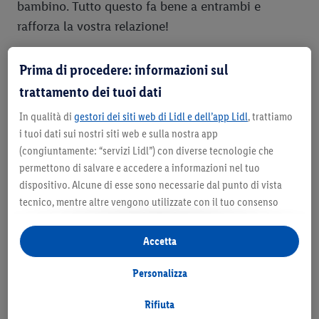
bambino. Tutto questo fa bene a entrambi e
rafforza la vostra relazione!
Consiglio 6
Prima di procedere: informazioni sul
trattamento dei tuoi dati
Accarezzarsi e avere rapporti sessuali è possibile
In qualità di
gestori dei siti web di Lidl e dell’app Lidl
, trattiamo
durante la gravidanza in qualunque momento e
i tuoi dati sui nostri siti web e sulla nostra app
non fa del male al bimbo. Trova cosa diverte ora te
(congiuntamente: “servizi Lidl”) con diverse tecnologie che
e la tua partner. Forse non avrà voglia di fare tutto,
permettono di salvare e accedere a informazioni nel tuo
dispositivo. Alcune di esse sono necessarie dal punto di vista
perché probabilmente soffrirà di nausea, dolori al
tecnico, mentre altre vengono utilizzate con il tuo consenso
petto o sotto la pancia. Ma con la fantasia ed
per configurare impostazioni di facile utilizzo, per creare
empatia potrete notare velocemente cosa vi rende
statistiche o per realizzare pubblicità personalizzate all’interno
Accetta
felici.
e all’esterno dei servizi Lidl. Se partecipi al programma Lidl Plus,
per tali finalità vengono trattati anche dati riguardanti il tuo
Personalizza
Consiglio 7
comportamento d’acquisto in filiale.
Selezionando “Personalizza” puoi consentire solo alcune
Rifiuta