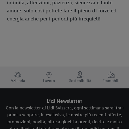
intimità, attenzioni, pazienza, sicurezza e tanto
amore: solo così potrete fare il pieno di forze ed
energia anche per i periodi più irrequieti!
TRUSTBAR
Azienda
Lavoro
Sostenibilità
Immobili
Lidl Newsletter
Con la newsletter di Lidl Svizzera, ogni settimana sarai tra i
primi a scoprire, in esclusiva, le nostre più recenti offerte,
promozioni, novità, oltre a giochi a premi, ricette e molto
altro. Registrati direttamente con il tuo indirizzo e-mail.