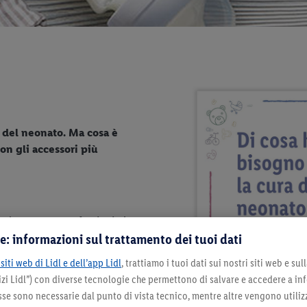
 del neonato. Ma cosa è
on gli accessori più
 velocemente professionisti.
e: informazioni sul trattamento dei tuoi dati
ambiato fino a 10 volte al
lio delle unghie, i genitori sono
siti web di Lidl e dell’app Lidl
, trattiamo i tuoi dati sui nostri siti web e su
a per il bagnetto? Quali
zi Lidl”) con diverse tecnologie che permettono di salvare e accedere a in
rmatite da pannolino?
sse sono necessarie dal punto di vista tecnico, mentre altre vengono utiliz