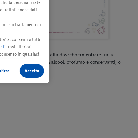
bblicità personalizzate
no trattati anche dati
ioni sui trattamenti di
ta” acconsenti a tutti
dati
trovi ulteriori
 consenso in qualsiasi
tto, ma non troppo: due dita dovrebbero entrare tra la
e salviette speciali (senza alcool, profumo e conservanti) o
lizza
Accetta