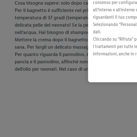
consenso per configurare
Cosa bisogna sapere: solo dopo ca. 6 settimane dovresti t
all’interno e all’esterno
Per il bagnetto è sufficiente nei primi mesi usare acqua 
riguardanti il tuo compo
temperatura di 37 gradi (temperatura corporea). «Meno è 
Selezionando “Personaliz
delicata pelle del neonato! Se la pelle è molto secca, puo
dati.
nell'acqua. Hai bisogno di shampoo solo se il tuo bambino 
Cliccando su “Rifiuta” p
Mettere la crema dopo il bagnetto non è necessario nei 
i trattamenti per tutte 
sana. Per fargli un delicato massaggio, è meglio prendere 
informazioni, anche in r
Per quanto riguarda il pannolino, è importante prestare a
momento con effetto per
pancia e il pannolino, affinché non risulti troppo stretto. 
dell'olio per neonati. Nel caso di una dermatite da pannol