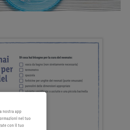
lla nostra app
formazioni nel tuo
zate con il tuo