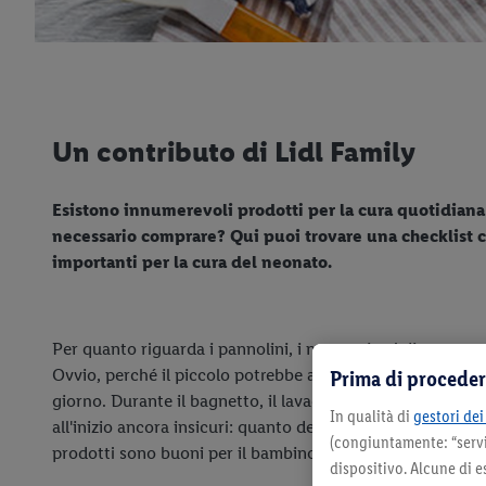
Un contributo di Lidl Family
Esistono innumerevoli prodotti per la cura quotidiana
necessario comprare? Qui puoi trovare una checklist c
importanti per la cura del neonato.
Per quanto riguarda i pannolini, i neo genitori diventano
Prima di proceder
Ovvio, perché il piccolo potrebbe aver bisogno di essere c
giorno. Durante il bagnetto, il lavaggio dei capelli e il tag
In qualità di
gestori dei 
all'inizio ancora insicuri: quanto deve essere calda l'acqu
(congiuntamente: “servi
prodotti sono buoni per il bambino? Come si cura una de
dispositivo. Alcune di e