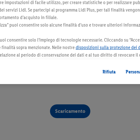
 impostazioni di facile utilizzo, per creare statistiche o per realizzare pu
agliare le unghie al neonato.
 dei servizi Lidl. Se partecipi al programma Lidl Plus, per tali finalità vengo
pura, idealmente a una
rtamento d’acquisto in filiale.
meglio» quando si tratta della
za” puoi consentire solo alcune finalità d’uso e trovare ulteriori informaz
i mettere del latte materno
ha già molti capelli lunghi.
uoi consentire solo l’impiego di tecnologie necessarie. Cliccando su “Accet
bambini che hanno una pelle
le finalità sopra menzionate. Nelle nostre
disposizioni sulla protezione dei 
un olio naturale per neonati.
elazione al periodo di conservazione dei dati e al tuo diritto di revocare il
ttenzione alle dimensioni corrette. Il pannolino deve essere stre
 il futuro.
Le note legali sono disponibili qui.
Per pulire il sederino e la zona genitale si usa l'acqua pulita, dell
ino può aiutare mettere delle creme protettive.
Rifiuta
Persona
Scaricamento