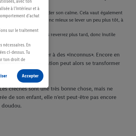
tilisées, avec ton
sée à l'intérieur et à
 raison. Il faut donc garder son calme. Cela vaut également
n comportement d'achat
nte le stress. Il vaut donc mieux se lever un peu plus tôt, à
ions sur le traitement
 est parfait! Vous vous reverrez plus tard, donc inutile
es nécessaires. En
ées ci-dessus. Tu
i jeune pour le confier à des «inconnus». Encore en
r ton droit de
ulnérables. La séparation peut alors se transformer
fidentialité
.
Pour
iser
Accepter
 Les crèches sont une très bonne chose, mais ne
rée de son enfant, elle n’est peut-être pas encore
s doudou.