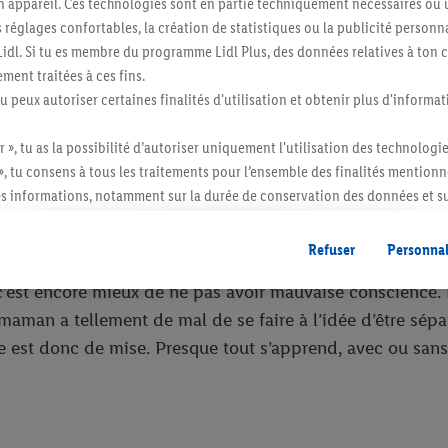
n appareil. Ces technologies sont en partie techniquement nécessaires ou u
econdaire.
églages confortables, la création de statistiques ou la publicité personnali
: «Si tu es pressée, vas-y doucement!» En ce point, il avait bien
s Lidl. Si tu es membre du programme Lidl Plus, des données relatives à to
, à vélo ou en voiture. Devoir courir après le temps le matin augme
ment traitées à ces fins.
us terrorise jamais…
tu peux autoriser certaines finalités d'utilisation et obtenir plus d'informat
rer de votre enfant à la crèche. Un au revoir bref et chaleureux
tit n’a aucun mal à vous quitter.
r », tu as la possibilité d’autoriser uniquement l'utilisation des technologi
», tu consens à tous les traitements pour l’ensemble des finalités mentionn
int il est difficile de se séparer de son enfant encore s
s informations, notamment sur la durée de conservation des données et su
r enfant, les mamans qui allaitent sont particulièrement v
ent à tout moment avec effet pour l’avenir, dans notre
déclaration de con
t hurle et qu’il s’agrippe à vous.
gales, c’est ici.
Refuser
Personnal
 c’est encore mieux de ne pas avoir mauvaise conscience.
 maman a tellement de mal de se faire à l’idée d’être sépa
e est donc de mise. Presque tout s’apprend, avec ou san