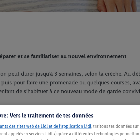
réparer et se familiariser au nouvel environnement
on peut durer jusqu’à 3 semaines, selon la crèche. Au débu
s, puis pour faire une promenade ou quelques courses, ava
l’enfant de s’habituer à ce nouveau mode de garde convivial
re : Vers le traitement de tes données
ants des sites web de Lidl et de l’application Lidl
, traitons tes données sur
le. Cela évite de devoir mener une discussion le matin à 7h30 p
ent appelés : « services Lidl ») grâce à différentes technologies permettant
 sont les conflits les plus fréquents avec les enfants en bas âge.