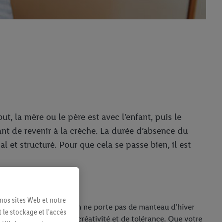
t, la mère ou le père est avec l’enfant, puis le
nt de revenir à la crèche. La durée d’absence du
 et structuré. Pour que cela se passe bien, il est
 nos sites Web et notre
our expliquer pourquoi on ne porte pas de manteau d’hiver
 le stockage et l'accès
 Alors faites preuve de créativité et de tolérance. Que votre