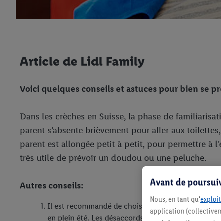
Article de Lidl Family
Voici quelques conseils et astuces pour bien se p
Dans les crèches en Suisse, la phase de familiarisati
parent s’absente brièvement pour aller aux toilette
parent est allongée petit à petit, pour permettre à 
très utile de prévoir un doudou ou une peluche.
Avant de poursuiv
Autres conseils:
Nous, en tant qu'
exploit
Il est recommandé de choisir les vêtements la veil
application (collectivem
en plein été. Les désaccords au sujet des vêtements