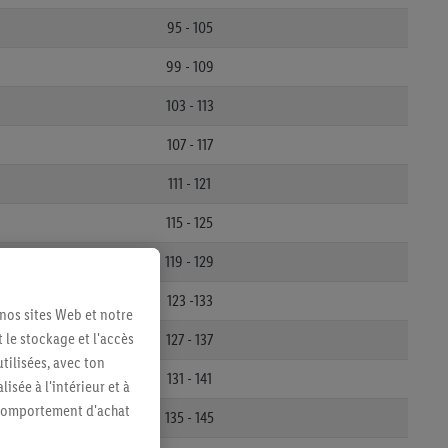
95 - 105
99 - 109
103 - 113
107 - 117
111 - 121
115 - 125
119 - 129
123 -133
 nos sites Web et notre
 le stockage et l'accès
127 - 137
tilisées, avec ton
131 - 141
sée à l'intérieur et à
n comportement d'achat
135 - 145