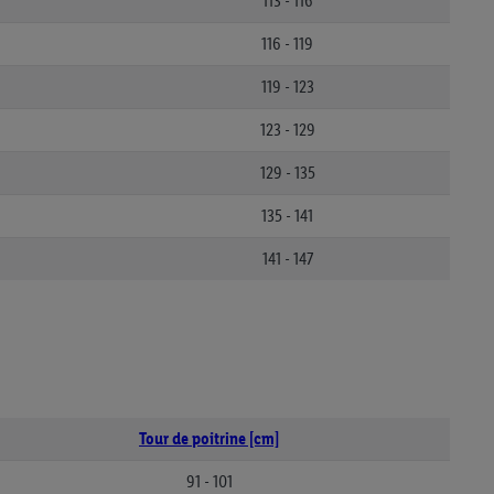
113 - 116
116 - 119
119 - 123
123 - 129
129 - 135
135 - 141
141 - 147
Tour de poitrine [cm]
91 - 101