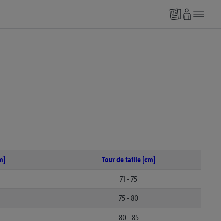
m]
Tour de taille [cm]
71 - 75
75 - 80
80 - 85