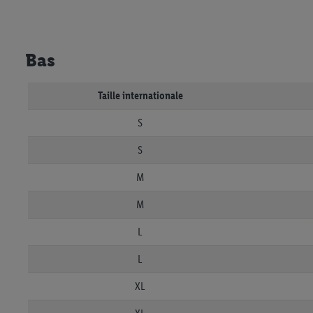
Bas
Taille internationale
S
S
M
M
L
L
XL