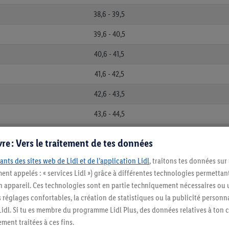
38,6 - 39,5
39,6 - 40,5
40,6 - 41,5
41,6 - 42,5
42,6 - 43,5
43,6 - 44,5
44,6 - 45,5
re : Vers le traitement de tes données
45,6 - 46,5
ants des sites web de Lidl et de l’application Lidl
, traitons tes données sur
ent appelés : « services Lidl ») grâce à différentes technologies permettant
46,6 - 47,5
n appareil. Ces technologies sont en partie techniquement nécessaires ou u
47,6 - 48,5
églages confortables, la création de statistiques ou la publicité personnali
s Lidl. Si tu es membre du programme Lidl Plus, des données relatives à to
48,6 - 49,5
ment traitées à ces fins.