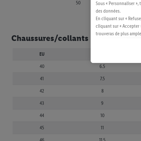
50
Sous « Personnaliser », 
des données.
En cliquant sur « Refuse
cliquant sur « Accepter 
trouveras de plus ample
Chaussures/collants
révoquer ton consentem
consulter les mentions lé
EU
UK
40
6.5
41
7.5
42
8
43
9
44
10
45
11
46
11.5