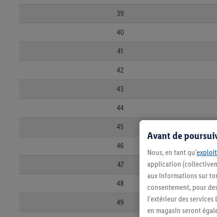
39
40
41
42
43
44
45
Avant de poursuiv
46
Nous, en tant qu'
exploit
application (collectivem
47
aux informations sur to
48
consentement, pour des r
l'extérieur des service
49
en magasin seront égale