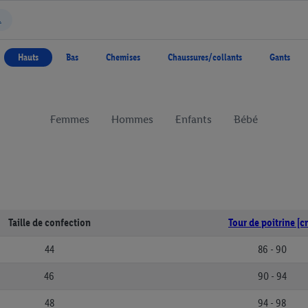
Hauts
Bas
Chemises
Chaussures/collants
Gants
Femmes
Hommes
Enfants
Bébé
Taille de confection
Tour de poitrine [c
44
86 - 90
46
90 - 94
48
94 - 98