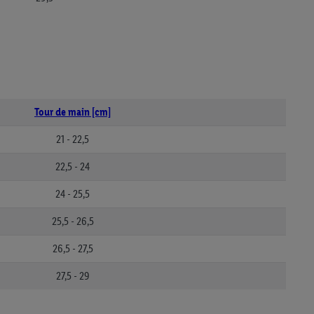
Tour de main [cm]
21 - 22,5
22,5 - 24
24 - 25,5
25,5 - 26,5
26,5 - 27,5
27,5 - 29