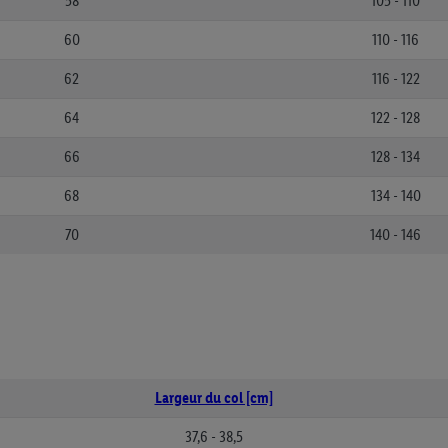
58
105 - 110
60
110 - 116
62
116 - 122
64
122 - 128
66
128 - 134
68
134 - 140
70
140 - 146
Largeur du col [cm]
37,6 - 38,5