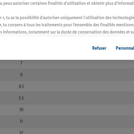
49,6 - 50,5
tu peux autoriser certaines finalités d'utilisation et obtenir plus d'informat
r », tu as la possibilité d’autoriser uniquement l'utilisation des technologi
», tu consens à tous les traitements pour l’ensemble des finalités mentionn
s informations, notamment sur la durée de conservation des données et su
ent à tout moment avec effet pour l’avenir, dans notre
déclaration de con
gales, c’est ici.
Refuser
Personnal
US
L
7
8
8.5
9.5
10
11
12