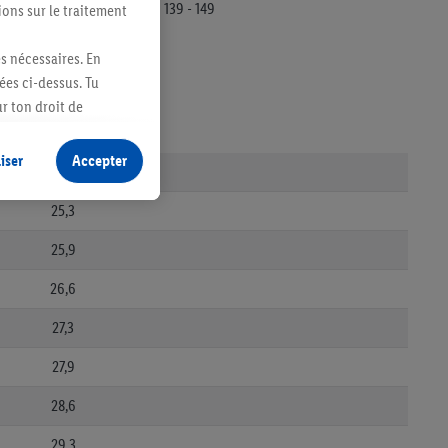
139 - 149
ions sur le traitement
es nécessaires. En
ées ci-dessus. Tu
r ton droit de
fidentialité
.
Pour
iser
Accepter
ongueur des pieds [cm]
25,3
25,9
26,6
27,3
27,9
28,6
29,3