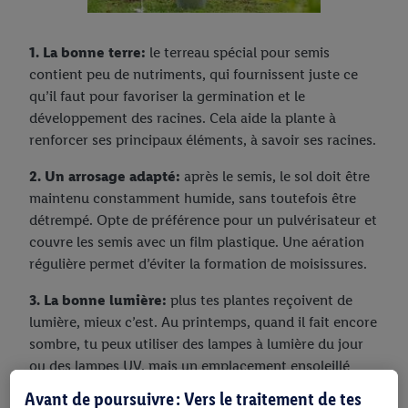
1. La bonne terre:
le terreau spécial pour semis
contient peu de nutriments, qui fournissent juste ce
qu’il faut pour favoriser la germination et le
développement des racines. Cela aide la plante à
renforcer ses principaux éléments, à savoir ses racines.
2. Un arrosage adapté:
après le semis, le sol doit être
maintenu constamment humide, sans toutefois être
détrempé. Opte de préférence pour un pulvérisateur et
couvre les semis avec un film plastique. Une aération
régulière permet d’éviter la formation de moisissures.
3. La bonne lumière:
plus tes plantes reçoivent de
lumière, mieux c’est. Au printemps, quand il fait encore
sombre, tu peux utiliser des lampes à lumière du jour
ou des lampes UV, mais un emplacement ensoleillé
orienté sud est également adapté.
Avant de poursuivre : Vers le traitement de tes