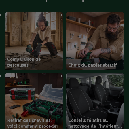
Comparaison de
perceuses
Choix du papier abrasif
Retirer des chevilles:
Conseils relatifs au
voici comment procéder
nettoyage de l’intérieur