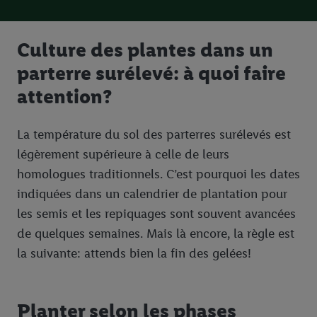
l’ensemble des finalités mentionnées ci-dessus. Tu trouveras de
plus amples informations, notamment sur la durée de
Culture des plantes dans un
conservation des données et sur ton droit de révoquer ton
consentement à tout moment avec effet pour l’avenir, dans
parterre surélevé: à quoi faire
notre
déclaration de confidentialité
.
Pour consulter les
attention?
mentions légales, c’est ici.
La température du sol des parterres surélevés est
légèrement supérieure à celle de leurs
homologues traditionnels. C’est pourquoi les dates
indiquées dans un calendrier de plantation pour
les semis et les repiquages sont souvent avancées
de quelques semaines. Mais là encore, la règle est
la suivante: attends bien la fin des gelées!
Planter selon les phases