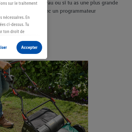
eux pas arroser au tuyau ou si tu as une plus grande
ions sur le traitement
vent être contrôlés avec un programmateur
es nécessaires. En
ées ci-dessus. Tu
r ton droit de
fidentialité
.
Pour
iser
Accepter