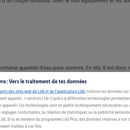
aide d’un coupe-bordures. Avec le bon équipement et les bo
rtaine quantité d’eau pour survivre. En été, il est donc n
îchement posé a besoin d’être arrosé abondamment au débu
re : Vers le traitement de tes données
 journée sans problème.
ants des sites web de Lidl et de l’application Lidl
, traitons tes données sur
ent appelés : « services Lidl ») grâce à différentes technologies permettant
re arrosé abondamment une fois par semaine. Les racines
n appareil. Ces technologies sont en partie techniquement nécessaires ou u
’humidité puisse pénétrer à cette profondeur. En moyenne,
églages confortables, la création de statistiques ou la publicité personnali
u ne s’évapore pas directement, mais pénètre dans la terre
s Lidl. Si tu es membre du programme Lidl Plus, des données relatives à to
ment traitées à ces fins.