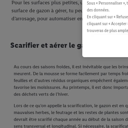
Pour les surfaces plus petites, un tuyau de jardin a
Sous « Personnaliser », 
des données.
surface de gazon à gérer, tu peux également utilis
En cliquant sur « Refuse
d’arrosage, pour automatiser entièrement cette tâch
cliquant sur « Accepter 
trouveras de plus ample
révoquer ton consentem
Scarifier et aérer le gazon
consulter les mentions lé
Au cours des saisons froides, il est inévitable que les br
meurent. De la mousse se forme facilement par temps froi
feuilles et d’autres résidus organiques empêchent égaleme
favorise les moisissures. Au printemps, il est donc impor
des déchets verts de l’hiver.
Lors de ce qu’on appelle la scarification, le gazon est en 
mauvaises herbes, le feutrage et les restes de plantes so
devrait être scarifié chaque année au début de la saison de
sens transversal et longitudinal. Si nécessaire, la scarific