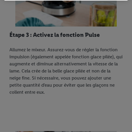
données.
En cliquant sur « Refuser », tu as la possibilité d’autoriser
uniquement l'utilisation des technologies nécessaires. En
cliquant sur « Accepter », tu consens à tous les traitements pour
l’ensemble des finalités mentionnées ci-dessus. Tu trouveras de
Étape 3 : Activez la fonction Pulse
plus amples informations, notamment sur la durée de
conservation des données et sur ton droit de révoquer ton
Allumez le mixeur. Assurez-vous de régler la fonction
consentement à tout moment avec effet pour l’avenir, dans
impulsion (également appelée fonction glace pilée), qui
notre
déclaration de confidentialité
.
Pour consulter les
augmente et diminue alternativement la vitesse de la
mentions légales, c’est ici.
lame. Cela crée de la belle glace pilée et non de la
neige fine. Si nécessaire, vous pouvez ajouter une
petite quantité d'eau pour éviter que les glaçons ne
collent entre eux.