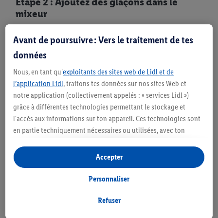
Étape 2 : Ajoutez des glaçons dans le
mixeur
Remplissez le mixeur avec cinq à dix glaçons. Pour que
Avant de poursuivre : Vers le traitement de tes
le mixeur puisse briser les glaçons, il doit avoir une
données
puissance d'au moins 1000 watts et une vitesse d'au
Nous, en tant qu'
exploitants des sites web de Lidl et de
moins 10 000 tours.
l’application Lidl
, traitons tes données sur nos sites Web et
notre application (collectivement appelés : « services Lidl »)
grâce à différentes technologies permettant le stockage et
l'accès aux informations sur ton appareil. Ces technologies sont
en partie techniquement nécessaires ou utilisées, avec ton
consentement, pour des réglages confortables, la création de
statistiques ou la publicité personnalisée à l'intérieur et à
Accepter
l'extérieur des services Lidl. Si tu es membre du programme Lidl
Plus, des données relatives à ton comportement d'achat en
Personnaliser
magasin seront également traitées à ces fins.
Sous « Personnaliser », tu peux autoriser certaines finalités
Refuser
d'utilisation et obtenir plus d'informations sur le traitement des