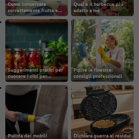
Come conservare
Qual è il barbecue più
correttamente frutta e
adatto a me
verdura
Suggerimenti pratici per
Pulire le finestre:
cuocere i cibi per
consigli professionali
conservarli
Pulizia dei mobili
Dichiara guerra ai residui