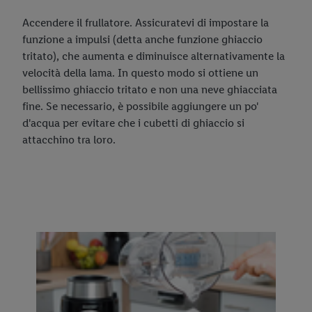
i trattamenti per tutte le finalità sopra menzionate. Nelle nostre
Accendere il frullatore. Assicuratevi di impostare la
disposizioni sulla protezione dei dati
trovi ulteriori
funzione a impulsi (detta anche funzione ghiaccio
informazioni, anche in relazione al periodo di conservazione
tritato), che aumenta e diminuisce alternativamente la
dei dati e al tuo diritto di revocare il consenso in qualsiasi
velocità della lama. In questo modo si ottiene un
momento con effetto per il futuro.
Le note legali sono
bellissimo ghiaccio tritato e non una neve ghiacciata
disponibili qui.
fine. Se necessario, è possibile aggiungere un po'
d'acqua per evitare che i cubetti di ghiaccio si
attacchino tra loro.