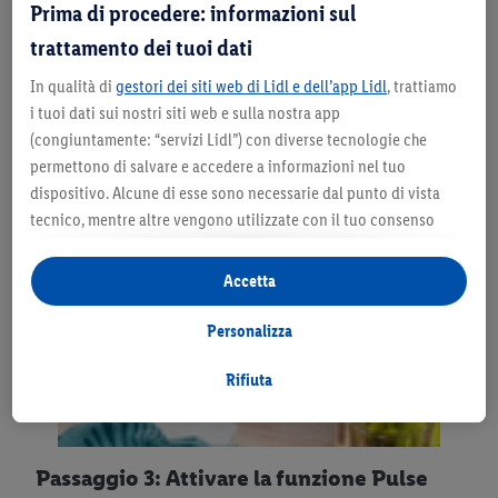
Prima di procedere: informazioni sul
velocità di almeno 10.000 giri.
trattamento dei tuoi dati
In qualità di
gestori dei siti web di Lidl e dell’app Lidl
, trattiamo
i tuoi dati sui nostri siti web e sulla nostra app
(congiuntamente: “servizi Lidl”) con diverse tecnologie che
permettono di salvare e accedere a informazioni nel tuo
dispositivo. Alcune di esse sono necessarie dal punto di vista
tecnico, mentre altre vengono utilizzate con il tuo consenso
per configurare impostazioni di facile utilizzo, per creare
statistiche o per realizzare pubblicità personalizzate all’interno
Accetta
e all’esterno dei servizi Lidl. Se partecipi al programma Lidl Plus,
per tali finalità vengono trattati anche dati riguardanti il tuo
Personalizza
comportamento d’acquisto in filiale.
Selezionando “Personalizza” puoi consentire solo alcune
Rifiuta
finalità d’uso e trovare ulteriori informazioni sui trattamenti di
dati.
Cliccando su “Rifiuta” puoi consentire solo l’impiego di
Passaggio 3: Attivare la funzione Pulse
tecnologie necessarie. Cliccando su “Accetta” acconsenti a tutti