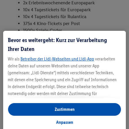
2x Erlebniswochenende Europapark
10x 4 Tagestickets für Europapark
10x 4 Tagestickets für Rulantica
375x 4 Kino-Tickets per Post
1500x Spiele-Codes
Bevor es weitergeht: Kurz zur Verarbeitung
4. Schlussbestimmungen
Ihrer Daten
Wir als
Betreiber der Lidl-Webseiten und Lidl-App
verarbeiten
Die Gewinne können nicht auf Dritte übertragen
deine Daten auf unseren Webseiten und unserer App
werden. Barauszahlung und Rechtsweg sind
(gemeinsam: „Lidl-Dienste“) mittels verschiedener Techniken,
ausgeschlossen.
mit denen eine Speicherung und ein Zugriff auf Informationen
Gerichtsstand ist der Sitz des Veranstalters. Es gilt
in deinem Endgerät erfolgt. Diese sind teilweise technisch
Schweizer Recht.
notwendig oder werden mit deiner Zustimmung für
Die Durchführung des Gewinnspiels
komfortable Einstellungen, zur Statistik-Erstellung oder für
personalisierte Werbung innerhalb und außerhalb der Lidl-
einschliesslich der Ermittlung und Bekanntgabe
Zustimmen
Dienste verwendet. Sofern du Teilnehmer des Lidl Plus-
der Gewinner erfolgt ohne Gewähr.
Programms bist, werden für diese Zwecke auch Daten aus
Anpassen
deinem Filial-Kaufverhalten verarbeitet.