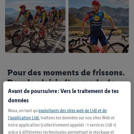
Pour des moments de frissons.
Pour le plaisir d’un mode de
vie actif. Pour toi.
Avant de poursuivre : Vers le traitement de tes
données
Les marques Lidl et Trek représentent ce qu’il y a
Nous, en tant qu'
exploitants des sites web de Lidl et de
de mieux dans le cyclisme. Trek est un exemple de
l’application Lidl
, traitons tes données sur nos sites Web et
précision et de savoir-faire technologique pour les
notre application (collectivement appelés : « services Lidl »)
grâce à différentes technologies permettant le stockage et
vélos de course modernes. Lidl propose à sa