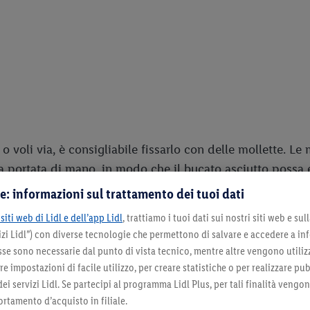
o voli via, è consigliabile fissarlo con delle mollette. Le 
 portata di mano, in modo che il bucato asciutto possa e
e: informazioni sul trattamento dei tuoi dati
siti web di Lidl e dell’app Lidl
, trattiamo i tuoi dati sui nostri siti web e su
 sono adatte per l'asciugatura al
zi Lidl”) con diverse tecnologie che permettono di salvare e accedere a in
sse sono necessarie dal punto di vista tecnico, mentre altre vengono utiliz
 pioggia non è una buona idea. Ma a parte questo, il bucat
 impostazioni di facile utilizzo, per creare statistiche o per realizzare pu
 dei servizi Lidl. Se partecipi al programma Lidl Plus, per tali finalità vengo
 alla sublimazione. La temperatura è di secondaria import
rtamento d’acquisto in filiale.
porare rapidamente e facilmente l'umidità dal bucato. Se l