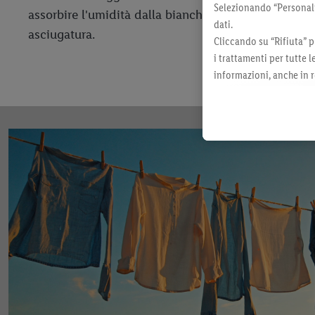
Selezionando “Personaliz
assorbire l'umidità dalla biancheria. Il bucato rima
dati.
asciugatura.
Cliccando su “Rifiuta” p
i trattamenti per tutte 
informazioni, anche in r
momento con effetto per