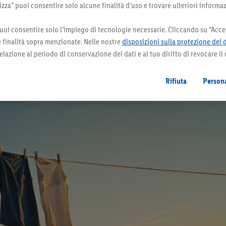
za” puoi consentire solo alcune finalità d’uso e trovare ulteriori informaz
ne umido più a lungo. Il vento, invece, sia esso caldo o fr
uoi consentire solo l’impiego di tecnologie necessarie. Cliccando su “Accet
le finalità sopra menzionate. Nelle nostre
disposizioni sulla protezione dei 
elazione al periodo di conservazione dei dati e al tuo diritto di revocare il
 il futuro.
Le note legali sono disponibili qui.
Rifiuta
Persona