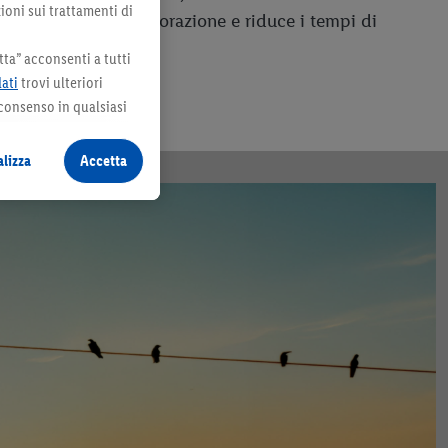
ioni sui trattamenti di
eddo, accelera l'evaporazione e riduce i tempi di
ta” acconsenti a tutti
dati
trovi ulteriori
 consenso in qualsiasi
lizza
Accetta