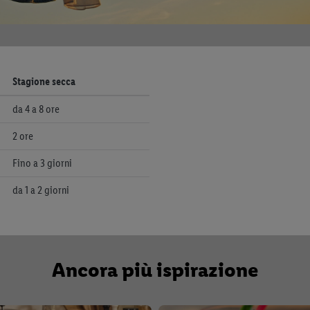
Stagione secca
da 4 a 8 ore
2 ore
Fino a 3 giorni
da 1 a 2 giorni
Ancora più ispirazione