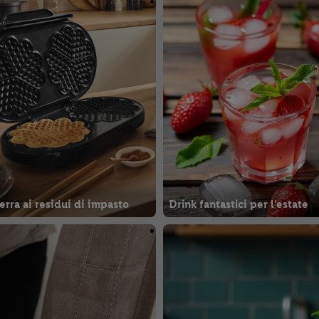
erra ai residui di impasto
Drink fantastici per l’estate