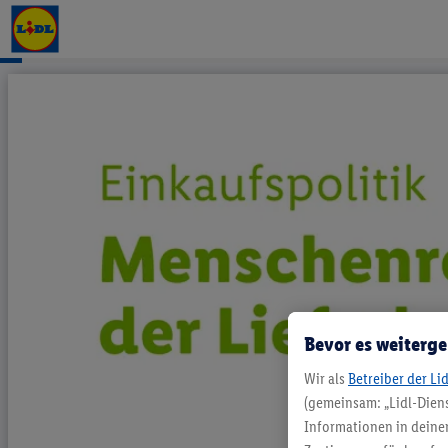
Positionspapier - Einkaufspolitik | 
Bevor es weiterge
Wir als
Betreiber der Li
(gemeinsam: „Lidl-Diens
Informationen in deinem