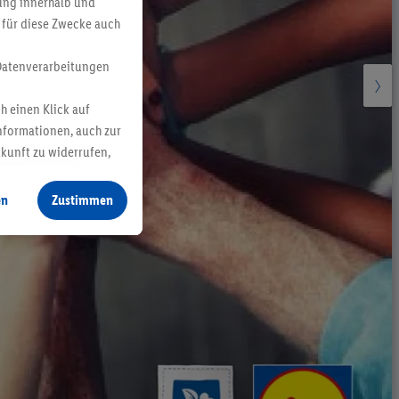
bung innerhalb und
 für diese Zwecke auch
Datenverarbeitungen
h einen Klick auf
nformationen, auch zur
ukunft zu widerrufen,
en
Zustimmen